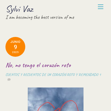
Skip
Sylvi Vaz
Men
to
I am becoming the best version of me
content
JUNIO
9
2025
No, no tengo el corazón roto
CUENTOS Y RECUENTOS DE UN CORAZÓN ROTO Y REMENDADO
1