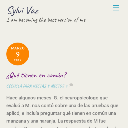
Skip
Sylvi Vaz
Men
to
I am becoming the best version of me
content
MARZO
9
2017
¿Qué tienen en común?
ESCUELA PARA NIETAS Y NIETOS
3
Hace algunos meses, G. el neuropsicologo que
evaluó a M. nos contó sobre una de las pruebas que
aplicó, e incluía preguntar qué tienen en común una
manzana y una naranja. La respuesta de M fue