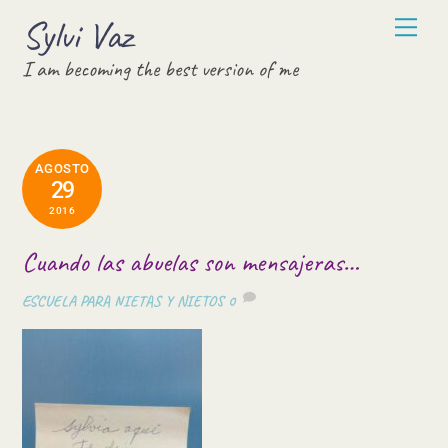
Skip
Sylvi Vaz
Men
to
I am becoming the best version of me
content
AGOSTO
29
2016
Cuando las abuelas son mensajeras…
ESCUELA PARA NIETAS Y NIETOS
0