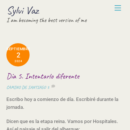
Skip
Sylvi Vaz
Men
to
I am becoming the best version of me
content
SEPTIEMBRE
2
2024
Día 5. Intentarlo diferente
CAMINO DE SANTIAGO
3
Escribo hoy a comienzo de día. Escribiré durante la
jornada.
Dicen que es la etapa reina. Vamos por Hospitales.
Así el paisaje al salir del albergue: