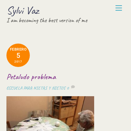
Skip
Sylvi Vaz
Men
to
I am becoming the best version of me
content
FEBRERO
5
2017
Petaludo problema
ESCUELA PARA NIETAS Y NIETOS
0