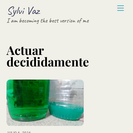
Skip
Sylvi Vaz
Men
to
I am becoming the best version of me
content
Actuar
decididamente