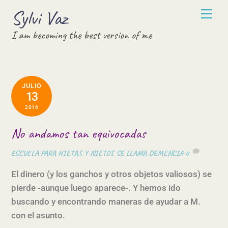
Skip
Sylvi Vaz
Men
to
I am becoming the best version of me
content
JULIO
13
2016
No andamos tan equivocadas
ESCUELA PARA NIETAS Y NIETOS
SE LLAMA DEMENCIA
0
El dinero (y los ganchos y otros objetos valiosos) se
pierde -aunque luego aparece-. Y hemos ido
buscando y encontrando maneras de ayudar a M.
con el asunto.