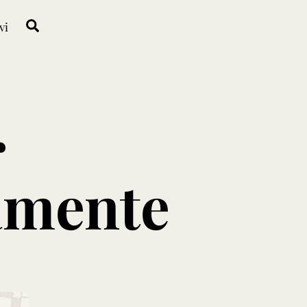
Search
vi
r
amente