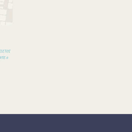
NIETOS
NTE
0