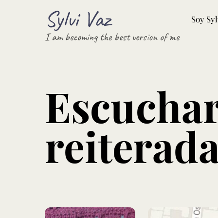
Skip
Sylvi Vaz
Soy Syl
to
content
I am becoming the best version of me
Escucha
reiterad