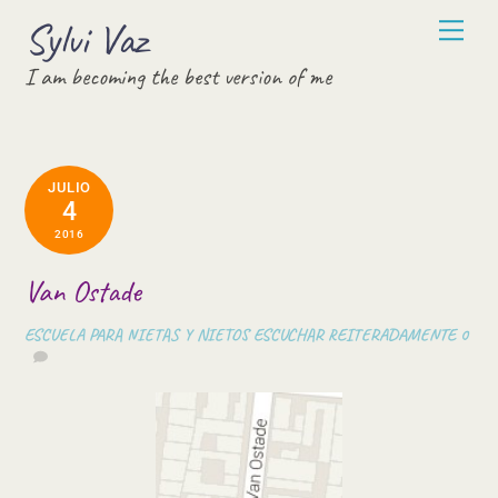
Skip
Sylvi Vaz
Men
to
I am becoming the best version of me
content
JULIO
4
2016
Van Ostade
ESCUELA PARA NIETAS Y NIETOS
ESCUCHAR REITERADAMENTE
0