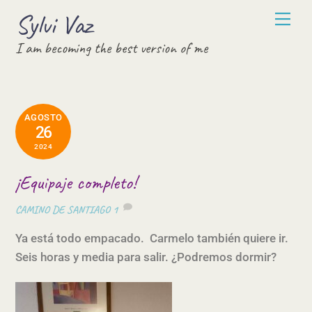
Skip
Sylvi Vaz
Men
to
I am becoming the best version of me
content
AGOSTO
26
2024
¡Equipaje completo!
CAMINO DE SANTIAGO
1
Ya está todo empacado. Carmelo también quiere ir.
Seis horas y media para salir. ¿Podremos dormir?