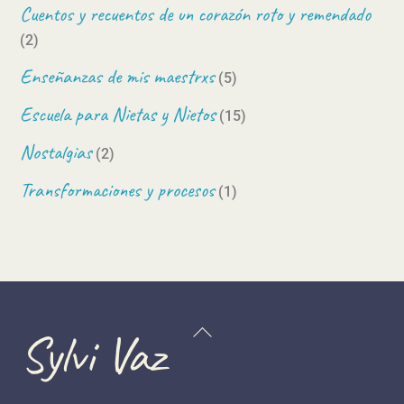
Cuentos y recuentos de un corazón roto y remendado
(2)
Enseñanzas de mis maestrxs
(5)
Escuela para Nietas y Nietos
(15)
Nostalgias
(2)
Transformaciones y procesos
(1)
Back
Sylvi Vaz
To
Top