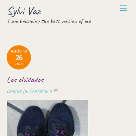
Skip
Sylvi Vaz
Men
to
I am becoming the best version of me
content
AGOSTO
26
2024
Los olvidados
CAMINO DE SANTIAGO
0